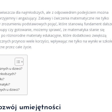
łaszcza dla najmłodszych, ale z odpowiednim podejściem można
przyjemny i angażujący. Zabawy i ćwiczenia matematyczne nie tylko
ą w zrozumieniu podstawowych pojęć, które stanowią fundament dalsz
zakupy czy gotowanie, możemy sprawić, że matematyka stanie się
ąć po różnorodne materiały edukacyjne, które dodatkowo zwiększą
ych przynosi wiele korzyści, wpływając nie tylko na wyniki w szkol
ne przez całe życie.
znych u dzieci?
młodszych?
ki?
matyki?
nych u dzieci?
ozwój umiejętności