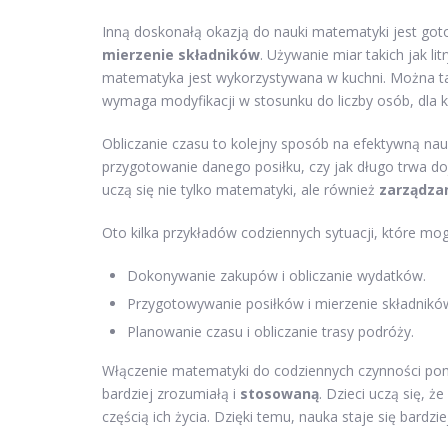
Inną doskonałą okazją do nauki matematyki jest go
mierzenie składników
. Używanie miar takich jak li
matematyka jest wykorzystywana w kuchni. Można ta
wymaga modyfikacji w stosunku do liczby osób, dla 
Obliczanie czasu to kolejny sposób na efektywną nauk
przygotowanie danego posiłku, czy jak długo trwa d
uczą się nie tylko matematyki, ale również
zarządza
Oto kilka przykładów codziennych sytuacji, które m
Dokonywanie zakupów i obliczanie wydatków.
Przygotowywanie posiłków i mierzenie składnikó
Planowanie czasu i obliczanie trasy podróży.
Włączenie matematyki do codziennych czynności pomo
bardziej zrozumiałą i
stosowaną
. Dzieci uczą się, ż
częścią ich życia. Dzięki temu, nauka staje się bardzi