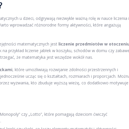
?
ycznych u dzieci, odgrywają niezwykle ważną rolę w nauce liczenia 
arto wprowadzać różnorodne formy aktywności, które angażują
ejętności matematycznych jest
liczenie przedmiotów w otoczeni
k na przykład liczenie jabłek w koszyku, schodów w domu czy zabaw
trzegać, że matematyka jest wszędzie wokół nas.
ockami
, które umożliwiają rozwijanie zdolności przestrzennych i
jednocześnie ucząc się o kształtach, rozmiarach i proporcjach. Możn
poprzez wyzwania, kto zbuduje wyższą wieżę, co dodatkowo motywuje
 „Monopoly” czy „Lotto”, które pomagają dzieciom ćwiczyć
.
czyć kroki czy skoki, co łączy elementy matematyki i aktywności