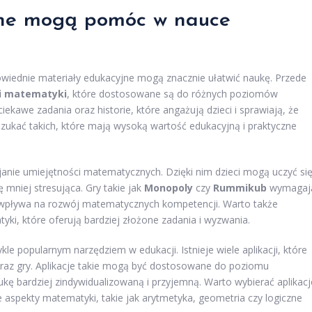
yjne mogą pomóc w nauce
wiednie materiały edukacyjne mogą znacznie ułatwić naukę. Przede
ki matematyki
, które dostosowane są do różnych poziomów
iekawe zadania oraz historie, które angażują dzieci i sprawiają, że
o szukać takich, które mają wysoką wartość edukacyjną i praktyczne
janie umiejętności matematycznych. Dzięki nim dzieci mogą uczyć si
 mniej stresująca. Gry takie jak
Monopoly
czy
Rummikub
wymagaj
ąco wpływa na rozwój matematycznych kompetencji. Warto także
ki, które oferują bardziej złożone zadania i wyzwania.
kle popularnym narzędziem w edukacji. Istnieje wiele aplikacji, które
oraz gry. Aplikacje takie mogą być dostosowane do poziomu
kę bardziej zindywidualizowaną i przyjemną. Warto wybierać aplikacj
e aspekty matematyki, takie jak arytmetyka, geometria czy logiczne