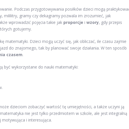
towanie. Podczas przygotowywania posiłków dzieci mogą praktykowa
try, mililitry, gramy czy dekagramy pozwala im zrozumieć, jak
kże wprowadzić pojęcia takie jak
proporcje
i
wzory
, gdy przepis
których gotujemy.
ę matematyki. Dzieci mogą uczyć się, jak obliczać, ile czasu zajmie
ojazd do znajomego, tak by planować swoje działania. W ten sposób
nia czasem
.
ogą być wykorzystane do nauki matematyki:
w.
że dzieciom zobaczyć wartość tę umiejętności, a także uczyni ją
e matematyka nie jest tylko przedmiotem w szkole, ale jest integralną
ej motywująca i interesująca.