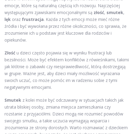
emocje, które są naturalną częścią ich rozwoju. Najczęściej
występującymi zjawiskami emocjonalnymi są
złość
,
smutek
,
lęk
oraz
frustracja
. Każda z tych emocji może mieć różne
źródła i być wywołana przez różne okoliczności, co sprawia, że
zrozumienie ich u podstaw jest kluczowe dla rodziców i
opiekunów.
Złość
u dzieci często pojawia się w wyniku frustracji lub
bezsilności. Może być efektem konfliktów z rówieśnikami, takimi
jak kłótnie o zabawki czy niesprawiedliwość, którą dostrzegają
w grupie. Ważne jest, aby dzieci miały możliwość wyrażania
swoich uczuć, co może pomóc im w radzeniu sobie z tymi
negatywnymi emocjami.
Smutek
z kolei może być odczuwany w sytuacjach takich jak
utrata bliskiej osoby, zmiana miejsca zamieszkania czy
rozstanie z przyjaciółmi. Dzieci mogą nie rozumieć powodów
swojego smutku, a takie uczucia wymagają wsparcia i
zrozumienia ze strony dorosłych. Warto rozmawiać z dzieckiem