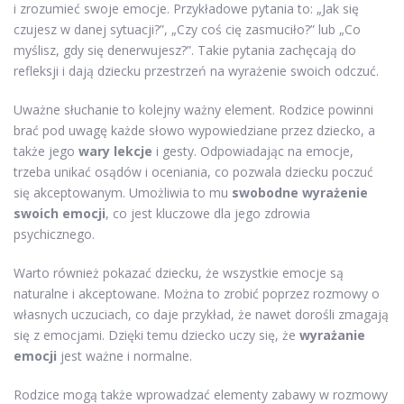
i zrozumieć swoje emocje. Przykładowe pytania to: „Jak się
czujesz w danej sytuacji?”, „Czy coś cię zasmuciło?” lub „Co
myślisz, gdy się denerwujesz?”. Takie pytania zachęcają do
refleksji i dają dziecku przestrzeń na wyrażenie swoich odczuć.
Uważne słuchanie to kolejny ważny element. Rodzice powinni
brać pod uwagę każde słowo wypowiedziane przez dziecko, a
także jego
wary lekcje
i gesty. Odpowiadając na emocje,
trzeba unikać osądów i oceniania, co pozwala dziecku poczuć
się akceptowanym. Umożliwia to mu
swobodne wyrażenie
swoich emocji
, co jest kluczowe dla jego zdrowia
psychicznego.
Warto również pokazać dziecku, że wszystkie emocje są
naturalne i akceptowane. Można to zrobić poprzez rozmowy o
własnych uczuciach, co daje przykład, że nawet dorośli zmagają
się z emocjami. Dzięki temu dziecko uczy się, że
wyrażanie
emocji
jest ważne i normalne.
Rodzice mogą także wprowadzać elementy zabawy w rozmowy