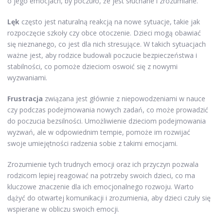
o jego emocjach, by poczuło, że jest słuchane i zrozumiane.
Lęk
często jest naturalną reakcją na nowe sytuacje, takie jak
rozpoczęcie szkoły czy obce otoczenie. Dzieci mogą obawiać
się nieznanego, co jest dla nich stresujące. W takich sytuacjach
ważne jest, aby rodzice budowali poczucie bezpieczeństwa i
stabilności, co pomoże dzieciom oswoić się z nowymi
wyzwaniami.
Frustracja
związana jest głównie z niepowodzeniami w nauce
czy podczas podejmowania nowych zadań, co może prowadzić
do poczucia bezsilności. Umożliwienie dzieciom podejmowania
wyzwań, ale w odpowiednim tempie, pomoże im rozwijać
swoje umiejętności radzenia sobie z takimi emocjami.
Zrozumienie tych trudnych emocji oraz ich przyczyn pozwala
rodzicom lepiej reagować na potrzeby swoich dzieci, co ma
kluczowe znaczenie dla ich emocjonalnego rozwoju. Warto
dążyć do otwartej komunikacji i zrozumienia, aby dzieci czuły się
wspierane w obliczu swoich emocji.