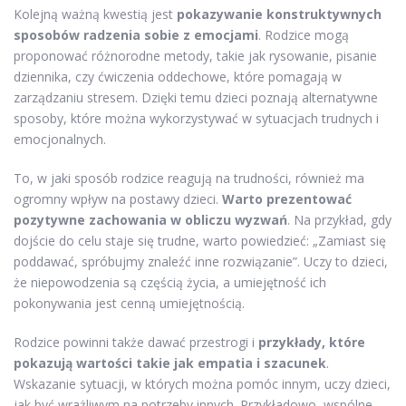
Kolejną ważną kwestią jest
pokazywanie konstruktywnych
sposobów radzenia sobie z emocjami
. Rodzice mogą
proponować różnorodne metody, takie jak rysowanie, pisanie
dziennika, czy ćwiczenia oddechowe, które pomagają w
zarządzaniu stresem. Dzięki temu dzieci poznają alternatywne
sposoby, które można wykorzystywać w sytuacjach trudnych i
emocjonalnych.
To, w jaki sposób rodzice reagują na trudności, również ma
ogromny wpływ na postawy dzieci.
Warto prezentować
pozytywne zachowania w obliczu wyzwań
. Na przykład, gdy
dojście do celu staje się trudne, warto powiedzieć: „Zamiast się
poddawać, spróbujmy znaleźć inne rozwiązanie”. Uczy to dzieci,
że niepowodzenia są częścią życia, a umiejętność ich
pokonywania jest cenną umiejętnością.
Rodzice powinni także dawać przestrogi i
przykłady, które
pokazują wartości takie jak empatia i szacunek
.
Wskazanie sytuacji, w których można pomóc innym, uczy dzieci,
jak być wrażliwym na potrzeby innych. Przykładowo, wspólne