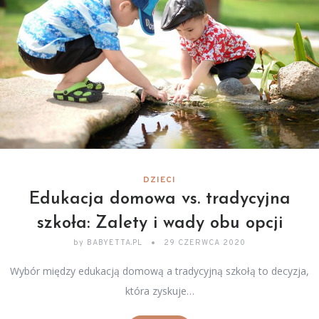
DZIECI
Edukacja domowa vs. tradycyjna
szkoła: Zalety i wady obu opcji
by
BABYETTA.PL
29 CZERWCA 2020
Wybór między edukacją domową a tradycyjną szkołą to decyzja,
która zyskuje…