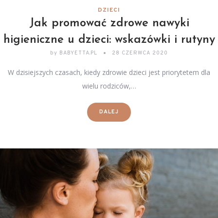
DZIECI
Jak promować zdrowe nawyki
higieniczne u dzieci: wskazówki i rutyny
by
BABYETTA.PL
28 CZERWCA 2020
W dzisiejszych czasach, kiedy zdrowie dzieci jest priorytetem dla
wielu rodziców,…
DALEJ