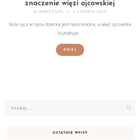
znaczenie więzi ojcowskiej
by
BABYETTA.PL
3 CZERWCA 2020
Rola ojca w życiu dziecka jest nieoceniona, a więź ojcowska
kształtuje…
DALEJ
Szukaj:
OSTATNIE WPISY