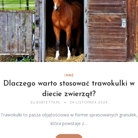
INNE
Dlaczego warto stosować trawokulki w
diecie zwierząt?
by
BABYETTA.PL
24 LISTOPADA 2024
Trawokulki to pasza objętościowa w formie sprasowanych granulek,
która powstaje z…