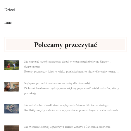
Dzieci
Inne
Polecamy przeczytać
Jak wspierać rozwój poznawczy dzieci w wieku przedszkolnym: Zabawy i
eksperymenty
Rozwój poznawczy dzieci w wieku przedszkolnym to niezwykle ważny temat, …
Najlepsze pieluszki bambusowe na metry dla niemowląt
Pieluszki bambusowe zyskują coraz większą popularność wśród rodziców, którzy
poszukują …
Jak radzić sobie z konfliktami między rodzeństwem: Skuteczne strategie
Konflikty między rodzeństwem są zjawiskiem powszechnym w wielu rodzinach i …
Jak Wspierać Rozwój Językowy u Dzieci: Zabawy i Ćwiczenia Mówienia