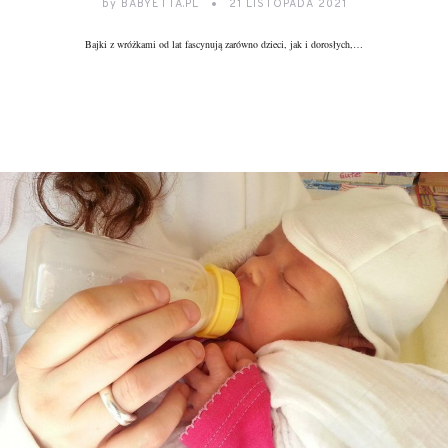
by
BABYETTA.PL
21 LISTOPADA 2021
Bajki z wróżkami od lat fascynują zarówno dzieci, jak i dorosłych,…
DALEJ