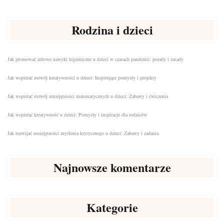
Rodzina i dzieci
Jak promować zdrowe nawyki higieniczne u dzieci w czasach pandemii: porady i zasady
Jak wspierać rozwój kreatywności u dzieci: Inspirujące pomysły i projekty
Jak wspierać rozwój umiejętności matematycznych u dzieci: Zabawy i ćwiczenia
Jak wspierać kreatywność u dzieci: Pomysły i inspiracje dla rodziców
Jak rozwijać umiejętności myślenia krytycznego u dzieci: Zabawy i zadania
Najnowsze komentarze
Kategorie