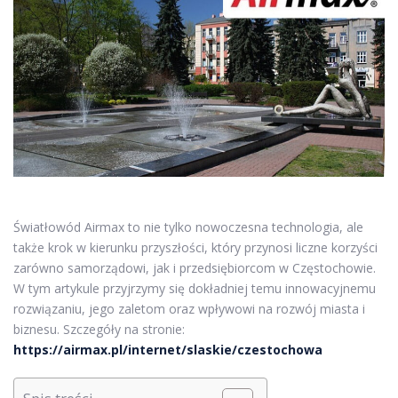
Światłowód Airmax to nie tylko nowoczesna technologia, ale
także krok w kierunku przyszłości, który przynosi liczne korzyści
zarówno samorządowi, jak i przedsiębiorcom w Częstochowie.
W tym artykule przyjrzymy się dokładniej temu innowacyjnemu
rozwiązaniu, jego zaletom oraz wpływowi na rozwój miasta i
biznesu. Szczegóły na stronie:
https://airmax.pl/internet/slaskie/czestochowa