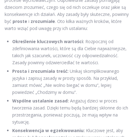
procesie wychowawczym. Odpowiednie zasady pomagają
dzieciom zrozumieć, czego się od nich oczekuje oraz jakie są
konsekwencje ich działań. Aby zasady były skuteczne, powinny
być
proste
i
zrozumiałe
. Oto kilka ważnych kroków, które
warto wziąć pod uwagę przy ich ustalaniu:
Określenie kluczowych wartości:
Rozpocznij od
zdefiniowania wartości, które są dla Ciebie najważniejsze,
takich jak szacunek, uczciwość czy odpowiedzialność.
Zasady powinny odzwierciedlać te wartości.
Prosta i zrozumiała treść:
Unikaj skomplikowanego
języka i zapisuj zasady w prosty sposób. Na przykład,
zamiast mówić „Nie wolno biegać w domu”, lepiej
powiedzieć „Chodzimy w domu”.
Wspólne ustalanie zasad:
Angażuj dzieci w proces
tworzenia zasad. Dzięki temu będą bardziej skłonne do ich
przestrzegania, ponieważ poczują, że mają wpływ na
sytuację.
Konsekwencja w egzekwowaniu:
Kluczowe jest, aby