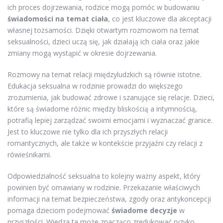
ich proces dojrzewania, rodzice mogą pomóc w budowaniu
świadomości na temat ciała
, co jest kluczowe dla akceptacji
własnej tożsamości. Dzięki otwartym rozmowom na temat
seksualności, dzieci uczą się, jak działają ich ciała oraz jakie
zmiany mogą wystąpić w okresie dojrzewania.
Rozmowy na temat relacji międzyludzkich są równie istotne.
Edukacja seksualna w rodzinie prowadzi do większego
zrozumienia, jak budować zdrowe i szanujące się relacje. Dzieci,
które są świadome różnic między bliskością a intymnością,
potrafią lepiej zarządzać swoimi emocjami i wyznaczać granice.
Jest to kluczowe nie tylko dla ich przyszłych relacji
romantycznych, ale także w kontekście przyjaźni czy relacji z
rówieśnikami.
Odpowiedzialność seksualna to kolejny ważny aspekt, który
powinien być omawiany w rodzinie. Przekazanie właściwych
informacji na temat bezpieczeństwa, zgody oraz antykoncepcji
pomaga dzieciom podejmować
świadome decyzje
w
przyszłości. Wiedza ta może znacząco zredukować ryzyko