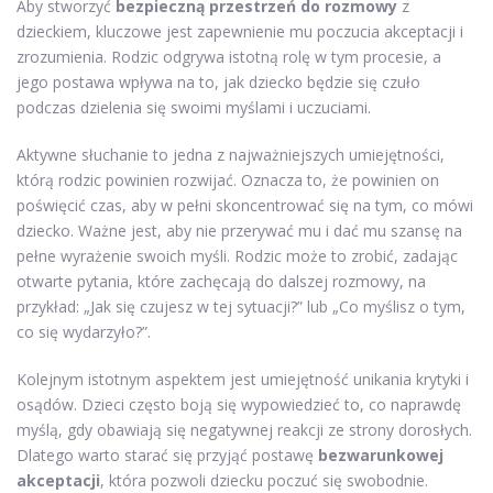
Aby stworzyć
bezpieczną przestrzeń do rozmowy
z
dzieckiem, kluczowe jest zapewnienie mu poczucia akceptacji i
zrozumienia. Rodzic odgrywa istotną rolę w tym procesie, a
jego postawa wpływa na to, jak dziecko będzie się czuło
podczas dzielenia się swoimi myślami i uczuciami.
Aktywne słuchanie to jedna z najważniejszych umiejętności,
którą rodzic powinien rozwijać. Oznacza to, że powinien on
poświęcić czas, aby w pełni skoncentrować się na tym, co mówi
dziecko. Ważne jest, aby nie przerywać mu i dać mu szansę na
pełne wyrażenie swoich myśli. Rodzic może to zrobić, zadając
otwarte pytania, które zachęcają do dalszej rozmowy, na
przykład: „Jak się czujesz w tej sytuacji?” lub „Co myślisz o tym,
co się wydarzyło?”.
Kolejnym istotnym aspektem jest umiejętność unikania krytyki i
osądów. Dzieci często boją się wypowiedzieć to, co naprawdę
myślą, gdy obawiają się negatywnej reakcji ze strony dorosłych.
Dlatego warto starać się przyjąć postawę
bezwarunkowej
akceptacji
, która pozwoli dziecku poczuć się swobodnie.