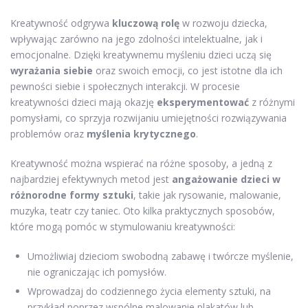
Kreatywność odgrywa
kluczową rolę
w rozwoju dziecka,
wpływając zarówno na jego zdolności intelektualne, jak i
emocjonalne. Dzięki kreatywnemu myśleniu dzieci uczą się
wyrażania siebie
oraz swoich emocji, co jest istotne dla ich
pewności siebie i społecznych interakcji. W procesie
kreatywności dzieci mają okazję
eksperymentować
z różnymi
pomysłami, co sprzyja rozwijaniu umiejętności rozwiązywania
problemów oraz
myślenia krytycznego
.
Kreatywność można wspierać na różne sposoby, a jedną z
najbardziej efektywnych metod jest
angażowanie dzieci w
różnorodne formy sztuki
, takie jak rysowanie, malowanie,
muzyka, teatr czy taniec. Oto kilka praktycznych sposobów,
które mogą pomóc w stymulowaniu kreatywności:
Umożliwiaj dzieciom swobodną zabawę i twórcze myślenie,
nie ograniczając ich pomysłów.
Wprowadzaj do codziennego życia elementy sztuki, na
przykład poprzez wspólne malowanie plakatów lub