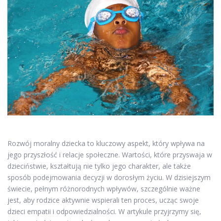
Rozwój moralny dziecka to kluczowy aspekt, który wpływa na
jego przyszłość i relacje społeczne. Wartości, które przyswaja w
dzieciństwie, kształtują nie tylko jego charakter, ale także
sposób podejmowania decyzji w dorosłym życiu. W dzisiejszym
świecie, pełnym różnorodnych wpływów, szczególnie ważne
jest, aby rodzice aktywnie wspierali ten proces, ucząc swoje
dzieci empatii i odpowiedzialności. W artykule przyjrzymy się,