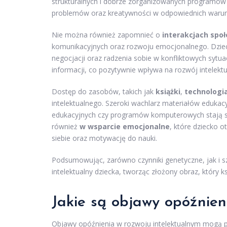
strukturalnych i dobrze zorganizowanych programów 
problemów oraz kreatywności w odpowiednich warunk
Nie można również zapomnieć o
interakcjach spo
komunikacyjnych oraz rozwoju emocjonalnego. Dzieci,
negocjacji oraz radzenia sobie w konfliktowych sytua
informacji, co pozytywnie wpływa na rozwój intelektu
Dostęp do zasobów, takich jak
książki
,
technologi
intelektualnego. Szeroki wachlarz materiałów eduka
edukacyjnych czy programów komputerowych stają si
również
w wsparcie emocjonalne
, które dziecko o
siebie oraz motywację do nauki.
Podsumowując, zarówno czynniki genetyczne, jak i 
intelektualny dziecka, tworząc złożony obraz, który 
Jakie są objawy opóźnien
Objawy opóźnienia w rozwoju intelektualnym mogą p