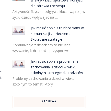
w aktywności sportowe: korzyści
dla zdrowia i rozwoju
Aktywność fizyczna odgrywa kluczową rolę w
życiu dzieci, wpływając na …
Jak radzić sobie z trudnościami w
komunikacji z dzieckiem:
Skuteczne strategie
Komunikacja z dzieckiem to nie lada
wyzwanie, które może przysporzyć …
Jak radzić sobie z problemami
zachowania u dzieci w wieku
mi
szkolnym: strategie dla rodziców
i.
Problemy zachowania u dzieci w wieku
szkolnym to temat, który …
ARCHIWA