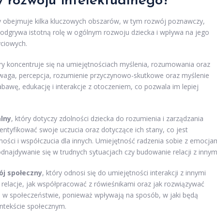
y rozwoju intelektualnego?
óry obejmuje kilka kluczowych obszarów, w tym rozwój poznawczy,
odgrywa istotną rolę w ogólnym rozwoju dziecka i wpływa na jego
yciowych.
ry koncentruje się na umiejętnościach myślenia, rozumowania oraz
 uwaga, percepcja, rozumienie przyczynowo-skutkowe oraz myślenie
abawę, edukację i interakcje z otoczeniem, co pozwala im lepiej
lny
, który dotyczy zdolności dziecka do rozumienia i zarządzania
entyfikować swoje uczucia oraz dotyczące ich stany, co jest
ci i współczucia dla innych. Umiejętność radzenia sobie z emocja
odnajdywanie się w trudnych sytuacjach czy budowanie relacji z innym
ój społeczny
, który odnosi się do umiejętności interakcji z innymi
ć relacje, jak współpracować z rówieśnikami oraz jak rozwiązywać
esu w społeczeństwie, ponieważ wpływają na sposób, w jaki będą
ntekście społecznym.