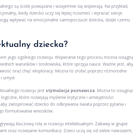
alnego są ściśle powiązane i wzajemnie się wspierają. Na przykład,
nalny, kiedy dziecko uczy się lepiej rozumieć i wyrażać swoje
 mogą wpływać na emocjonalne samopoczucie dziecka, dzięki czemu
ektualny dziecka?
ntem jego ogólnego rozwoju. Wspieranie tego procesu można osiągn
ednich warunków i środowiska, które sprzyja nauce. Ważne jest, ab
awość oraz chęć eksploracji. Można to zrobić poprzez różnorodne
i umysł.
ektualnego rozwoju jest
stymulacja poznawcza
. Można to osiągną
 logiczne, które rozwijają myślenie krytyczne i umiejętności
aby zainspirować dziecko do odkrywania świata poprzez pytania i
nego formułowania wniosków.
dgrywają kluczową rolę w rozwoju intelektualnym. Zabawy w grupie
ami oraz rozwijanie komunikacji. Dzieci uczą się od siebie nawzajem,