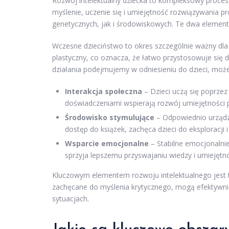
Rozwój intelektualny dziecka to kompleksowy proces,
myślenie, uczenie się i umiejętność rozwiązywania 
genetycznych, jak i środowiskowych. Te dwa elementy 
Wczesne dzieciństwo to okres szczególnie ważny dla 
plastyczny, co oznacza, że łatwo przystosowuje się 
działania podejmujemy w odniesieniu do dzieci, może 
Interakcja społeczna
– Dzieci uczą się poprzez
doświadczeniami wspierają rozwój umiejętności
Środowisko stymulujące
– Odpowiednio urządzo
dostęp do książek, zachęca dzieci do eksploracji i
Wsparcie emocjonalne
– Stabilne emocjonalni
sprzyja lepszemu przyswajaniu wiedzy i umiejętno
Kluczowym elementem rozwoju intelektualnego jest t
zachęcane do myślenia krytycznego, mogą efektywni
sytuacjach.