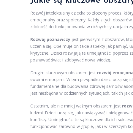
Jakie są kluczowe obszar
Rozwój intelektualny dziecka to złożony proces, kt
emocjonalny oraz społeczny. Każdy z tych obszarów 
zdolność do funkcjonowania w różnych sytuacjach ż
Rozwój poznawczy
jest pierwszym z obszarów, któ
uczenia się. Obejmuje on takie aspekty jak pamięć,
krytyczne. Dzieci rozwijają te umiejętności poprzez z
poznawać świat i zdobywać nową wiedzę.
Drugim kluczowym obszarem jest
rozwój emocjona
swoimi emocjami. W tym przypadku dzieci uczą się id
fundamentalne dla budowania zdrowej samoświadomoś
jest niezbędna w codziennych sytuacjach, takich jak 
Ostatnim, ale nie mniej ważnym obszarem jest
rozw
ludźmi. Dzieci uczą się, jak nawiązywać i pielęgnowa
konflikty. Umiejętności te są kluczowe dla ich sukc
funkcjonować zarówno w grupie, jak i w szerszym ko