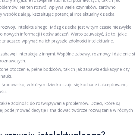
 który angażuje rozwijanie zdolności poznawczych, takich jak
problemów. Na ten rozwój wpływa wiele czynników, zarówno
współdziałają, kształtując potencjał intelektualny dziecka.
rozwoju intelektualnego. Mózg dziecka jest w tym czasie niezwykle
do nowych informacji i doświadczeń. Warto zauważyć, że to, jakie
znacząco wpłynąć na ich przyszłe zdolności intelektualne.
 zabawę i interakcję z innymi. Wspólne zabawy, rozmowy i dzielenie s
 poznawczych.
ne otoczenie, pełne bodźców, takich jak zabawki edukacyjne czy
 nauki.
e środowisko, w którym dziecko czuje się kochane i akceptowane,
ści.
akże zdolność do rozwiązywania problemów. Dzieci, które są
ej podejmować decyzje i znajdować twórcze rozwiązania w różnych