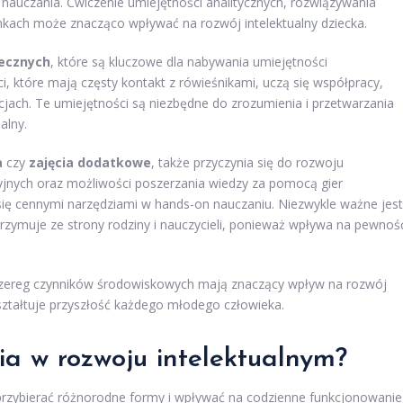
nauczania. Ćwiczenie umiejętności analitycznych, rozwiązywania
ach może znacząco wpływać na rozwój intelektualny dziecka.
łecznych
, które są kluczowe dla nabywania umiejętności
 które mają częsty kontakt z rówieśnikami, uczą się współpracy,
cjach. Te umiejętności są niezbędne do zrozumienia i przetwarzania
alny.
a
czy
zajęcia dodatkowe
, także przyczynia się do rozwoju
cyjnych oraz możliwości poszerzania wiedzy za pomocą gier
ę cennymi narzędziami w hands-on nauczaniu. Niezwykle ważne jest
trzymuje ze strony rodziny i nauczycieli, ponieważ wpływa na pewnoś
szereg czynników środowiskowych mają znaczący wpływ na rozwój
kształtuje przyszłość każdego młodego człowieka.
ia w rozwoju intelektualnym?
rzybierać różnorodne formy i wpływać na codzienne funkcjonowanie