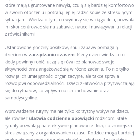
które mają ugruntowane nawyki, czują się bardziej komfortowo
w swoim otoczeniu i potrafią lepiej radzić sobie ze stresującymi
sytuacjami. Wiedza o tym, co wydarzy się w ciągu dnia, pozwala
im skoncentrować się na zabawie, nauce i nawiązywaniu relacji
z rówieśnikami.
Ustanowione godziny posiłków, snu i zabawy pomagają
dzieciom w
zarządzaniu czasem
. Kiedy dzieci wiedzą, co i
kiedy powinny robić, uczą się również planować swoje
aktywności oraz angażować się w różne zadania. To nie tylko
rozwija ich umiejętności organizacyjne, ale także sprzyja
rozwojowi odpowiedzialności. Dzieci z łatwością przyzwyczajają
się do rytuałów, co wpływa na ich zachowanie oraz
samodyscyplinę.
Wprowadzenie rutyny ma nie tylko korzystny wpływ na dzieci,
ale również
ułatwia codzienne obowiązki
rodzicom. Stałe
rytuały pozwalają na efektywne planowanie dnia, co zmniejsza
stres związany z organizowaniem czasu. Rodzice mogą bardziej
spokojnie podchodzić do obowiązków, wiedząc, że ich dzieci