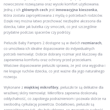
nowoczesne rozwiązania oraz wysoki komfort użytkowania.
Jedną z ich
głównych cech
jest
innowacyjna kieszonka
,
która została zaprojektowana z myślą o potrzebach rodziców.
Dzięki niej można łatwo przechować niezbędne akcesoria dla
dziecka, takie jak butelka czy smoczek, co jest szczególnie
przydatne podczas spacerów czy podróży.
Pieluszki Baby Pampers 2 dostępne są w dwóch
rozmiarach
,
co umożliwia ich idealne dopasowanie do indywidualnych
potrzeb niemowląt. Dobrze dobrany rozmiar jest kluczowy dla
zapewnienia komfortu oraz ochrony przed przeciekami.
Właściwe dopasowanie pieluszki sprawia, że jest ona wygodna i
nie krępuje ruchów dziecka, co jest ważne dla jego naturalnego
rozwoju.
Wykonane z
miękkiej mikrofibry
, pieluszki te są delikatne dla
wrażliwej skóry niemowląt. Mikrofibra zapewnia doskonałą
oddychalność, co zapobiega podrażnieniom i pozwala skórze na
swobodną cyrkulację powietrza. Dodatkowo, pieluszki są
zaprojektowane tak, aby były chłonne, co gwarantuje suchość