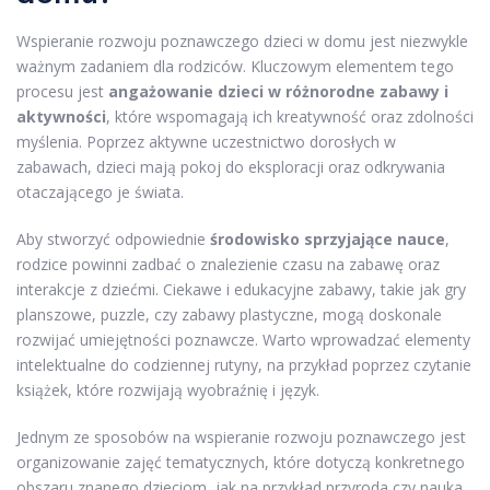
Wspieranie rozwoju poznawczego dzieci w domu jest niezwykle
ważnym zadaniem dla rodziców. Kluczowym elementem tego
procesu jest
angażowanie dzieci w różnorodne zabawy i
aktywności
, które wspomagają ich kreatywność oraz zdolności
myślenia. Poprzez aktywne uczestnictwo dorosłych w
zabawach, dzieci mają pokoj do eksploracji oraz odkrywania
otaczającego je świata.
Aby stworzyć odpowiednie
środowisko sprzyjające nauce
,
rodzice powinni zadbać o znalezienie czasu na zabawę oraz
interakcje z dziećmi. Ciekawe i edukacyjne zabawy, takie jak gry
planszowe, puzzle, czy zabawy plastyczne, mogą doskonale
rozwijać umiejętności poznawcze. Warto wprowadzać elementy
intelektualne do codziennej rutyny, na przykład poprzez czytanie
książek, które rozwijają wyobraźnię i język.
Jednym ze sposobów na wspieranie rozwoju poznawczego jest
organizowanie zajęć tematycznych, które dotyczą konkretnego
obszaru znanego dzieciom, jak na przykład przyroda czy nauka.